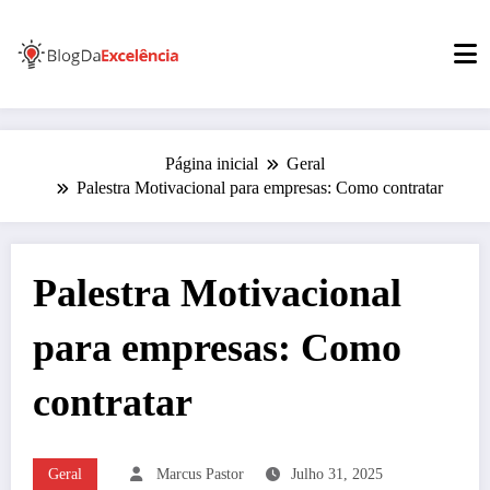
Pular
para
o
conteúdo
Página inicial
Geral
Palestra Motivacional para empresas: Como contratar
Palestra Motivacional
para empresas: Como
contratar
Geral
Marcus Pastor
Julho 31, 2025