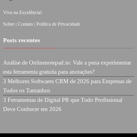
Viva na Excelência!
Sobre
|
Contato
|
Política de Privacidade
Posts recentes
Análise de Onlinenotepad.io: Vale a pena experimentar
esta ferramenta gratuita para anotações?
3 Melhores Softwares CRM de 2026 para Empresas de
Todos os Tamanhos
3 Ferramentas de Digital PR que Todo Profissional
Deve Conhecer em 2026