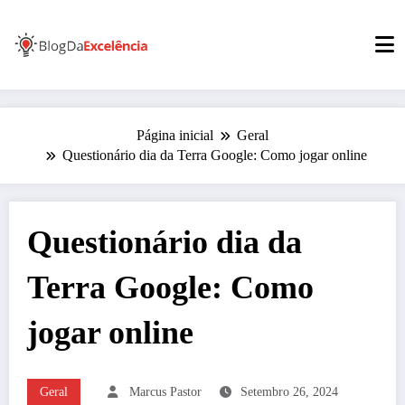
Pular
para
o
conteúdo
Página inicial
Geral
Questionário dia da Terra Google: Como jogar online
Questionário dia da
Terra Google: Como
jogar online
Geral
Marcus Pastor
Setembro 26, 2024