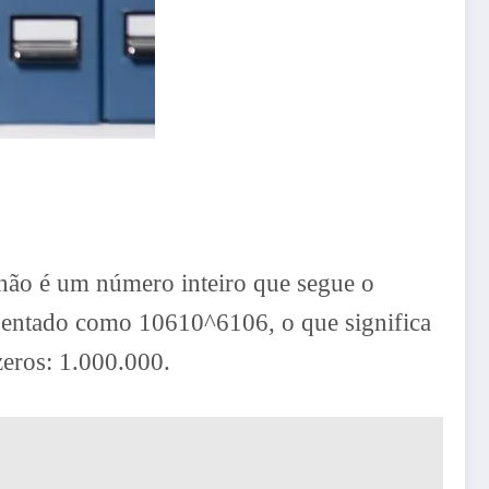
lhão é um número inteiro que segue o
esentado como
10610^6
1
0
6
, o que significa
zeros: 1.000.000.