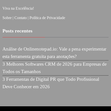
Viva na Excelência!
Sobre
|
Contato
|
Política de Privacidade
Posts recentes
Análise de Onlinenotepad.io: Vale a pena experimentar
esta ferramenta gratuita para anotações?
3 Melhores Softwares CRM de 2026 para Empresas de
Todos os Tamanhos
3 Ferramentas de Digital PR que Todo Profissional
Deve Conhecer em 2026