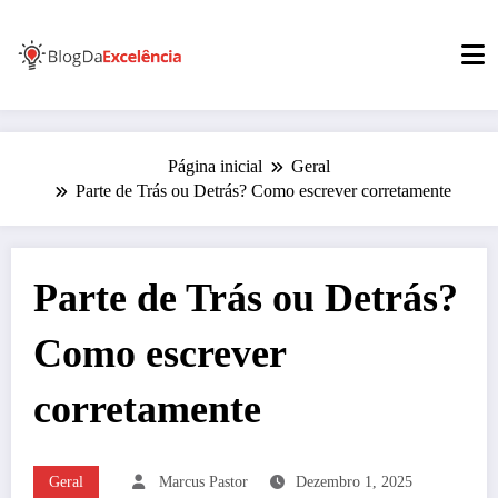
Pular
para
o
conteúdo
Página inicial
Geral
Parte de Trás ou Detrás? Como escrever corretamente
Parte de Trás ou Detrás?
Como escrever
corretamente
Geral
Marcus Pastor
Dezembro 1, 2025