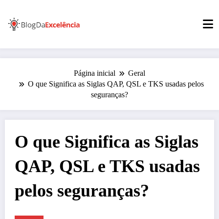
Pular
para
o
conteúdo
Página inicial
Geral
O que Significa as Siglas QAP, QSL e TKS usadas pelos
seguranças?
O que Significa as Siglas
QAP, QSL e TKS usadas
pelos seguranças?