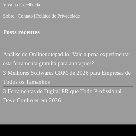
Viva na Excelência!
Sobre
|
Contato
|
Política de Privacidade
Posts recentes
Análise de Onlinenotepad.io: Vale a pena experimentar
esta ferramenta gratuita para anotações?
3 Melhores Softwares CRM de 2026 para Empresas de
Todos os Tamanhos
3 Ferramentas de Digital PR que Todo Profissional
Deve Conhecer em 2026