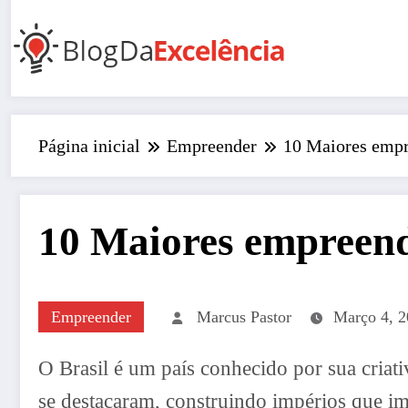
Pular
para
o
conteúdo
Página inicial
Empreender
10 Maiores empr
10 Maiores empreend
Empreender
Marcus Pastor
Março 4, 
O Brasil é um país conhecido por sua criat
se destacaram, construindo impérios que im