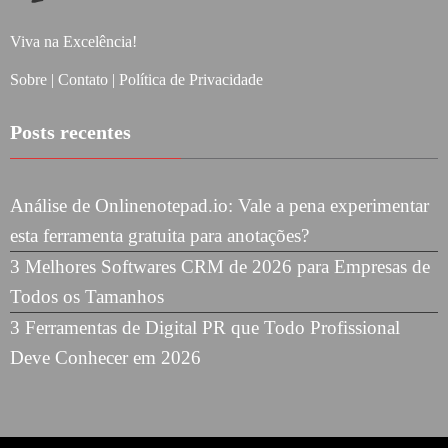
Viva na Excelência!
Sobre
|
Contato
|
Política de Privacidade
Posts recentes
Análise de Onlinenotepad.io: Vale a pena experimentar
esta ferramenta gratuita para anotações?
3 Melhores Softwares CRM de 2026 para Empresas de
Todos os Tamanhos
3 Ferramentas de Digital PR que Todo Profissional
Deve Conhecer em 2026