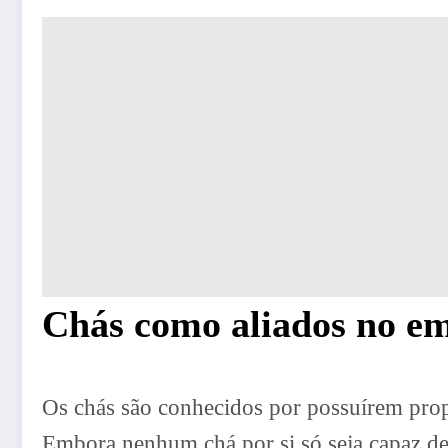
Chás como aliados no e
Os chás são conhecidos por possuírem prop
Embora nenhum chá por si só seja capaz de