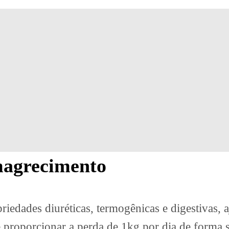
magrecimento
riedades diuréticas, termogênicas e digestivas,
 proporcionar a perda de 1kg por dia de forma s