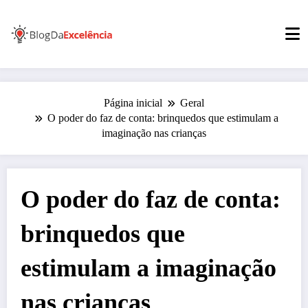
Pular
para
o
conteúdo
Página inicial
Geral
O poder do faz de conta: brinquedos que estimulam a
imaginação nas crianças
O poder do faz de conta:
brinquedos que
estimulam a imaginação
nas crianças