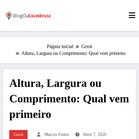
Pular
para
o
conteúdo
Página inicial
Geral
Altura, Largura ou Comprimento: Qual vem primeiro
Altura, Largura ou
Comprimento: Qual vem
primeiro
Geral
Marcus Pastor
Abril 7, 2026