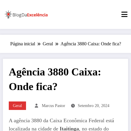
Pular
para
o
conteúdo
Página inicial
Geral
Agência 3880 Caixa: Onde fica?
Agência 3880 Caixa:
Onde fica?
Geral
Marcus Pastor
Setembro 20, 2024
A agência 3880 da Caixa Econômica Federal está
localizada na cidade de
Itaitinga
, no estado do